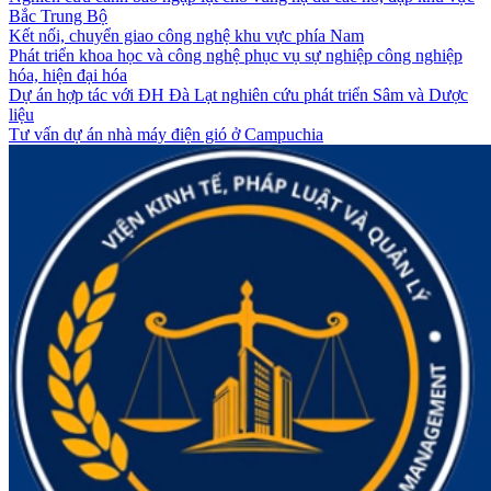
Bắc Trung Bộ
Kết nối, chuyển giao công nghệ khu vực phía Nam
Phát triển khoa học và công nghệ phục vụ sự nghiệp công nghiệp
hóa, hiện đại hóa
Dự án hợp tác với ĐH Đà Lạt nghiên cứu phát triển Sâm và Dược
liệu
Tư vấn dự án nhà máy điện gió ở Campuchia