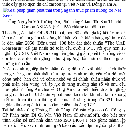
thúc đẩy giao dịch tín chỉ carbon tại Việt Nam và Đông Nam Á.
Ông Nguyễn Võ Trường An, Phó Tổng Giám đốc Sàn Tín chỉ
Carbon ASEAN (CCTPA) chia sẻ tại hội thảo.
Theo ông An, tại COP28 ở Dubai, hơn 60 quốc gia ký kết "cam kết
làm mát" nhằm giảm tác động khí hậu và tiết kiệm hàng nghìn tỷ đô
la đến năm 2050. Đồng thời, 198 bên đạt thỏa thuận "The UAE
Consensus" để giữ nhiệt độ toàn cầu dưới 1.5°C, với quỹ hơn 15
nghìn tỷ USD. Việt Nam đang tiên phong giảm phát thải ròng về 0,
đòi hỏi các doanh nghiệp không ngừng đổi mới để theo kịp xu
hướng toàn cầu.
"Các doanh nghiệp thực phẩm đang đối mặt với nhiều thách thức
trong việc giảm phát thải, như: áp lực cạnh tranh, yêu cầu đổi mới
công nghệ, hạn chế về công nghệ và tài chính, thiếu nhận thức về
phát triển bền vững, và áp lực từ tăng trưởng dân số và nhu cầu
thực phẩm"- ông An chia sẻ. Ông An cho biết nhiều doanh nghiệp
trong danh sách 1912 đơn vị bắt buộc kiểm kê khí nhà kính không
biết mình có tên do thông tin chưa rõ ràng, trong đó 321 doanh
nghiệp thuộc ngành thực phẩm, chiếm khoảng 17%.
Tại hội thảo, ông Hoàng Danh Tùng, Cố vấn cấp cao của Công ty
CP Phần mềm Di Gi Win Việt Nam (DigiwinSoft), cho biết quy
trình kiểm kê khí nhà kính theo ISO 14064-1 bao gồm: thành lập
ban xúc tiến, xác định ranh giới báo cáo, xác định nguồn phát thải,