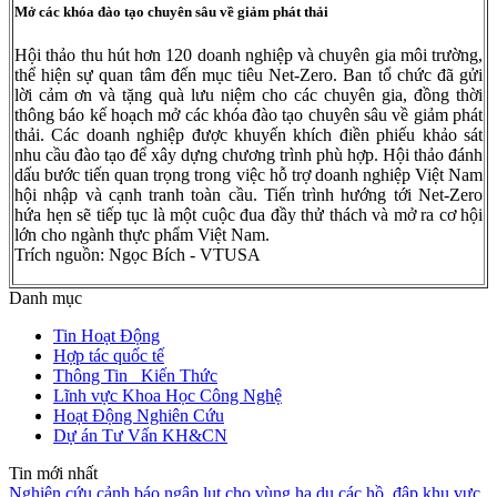
Mở các khóa đào tạo chuyên sâu về giảm phát thải
Hội thảo thu hút hơn 120 doanh nghiệp và chuyên gia môi trường,
thể hiện sự quan tâm đến mục tiêu Net-Zero. Ban tổ chức đã gửi
lời cảm ơn và tặng quà lưu niệm cho các chuyên gia, đồng thời
thông báo kế hoạch mở các khóa đào tạo chuyên sâu về giảm phát
thải. Các doanh nghiệp được khuyến khích điền phiếu khảo sát
nhu cầu đào tạo để xây dựng chương trình phù hợp. Hội thảo đánh
dấu bước tiến quan trọng trong việc hỗ trợ doanh nghiệp Việt Nam
hội nhập và cạnh tranh toàn cầu. Tiến trình hướng tới Net-Zero
hứa hẹn sẽ tiếp tục là một cuộc đua đầy thử thách và mở ra cơ hội
lớn cho ngành thực phẩm Việt Nam.
Trích nguồn: Ngọc Bích - VTUSA
Danh mục
Tin Hoạt Động
Hợp tác quốc tế
Thông Tin _Kiến Thức
Lĩnh vực Khoa Học Công Nghệ
Hoạt Động Nghiên Cứu
Dự án Tư Vấn KH&CN
Tin mới nhất
Nghiên cứu cảnh báo ngập lụt cho vùng hạ du các hồ, đập khu vực