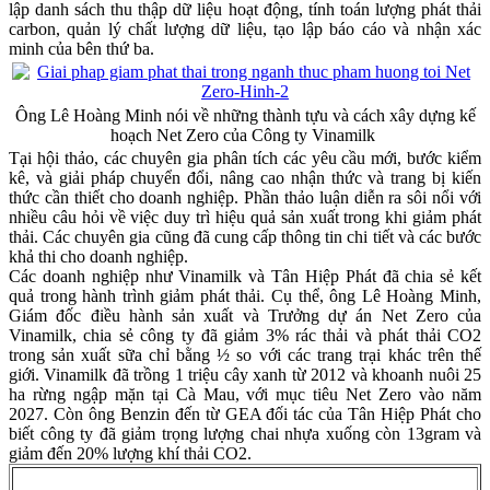
lập danh sách thu thập dữ liệu hoạt động, tính toán lượng phát thải
carbon, quản lý chất lượng dữ liệu, tạo lập báo cáo và nhận xác
minh của bên thứ ba.
Ông Lê Hoàng Minh nói về những thành tựu và cách xây dựng kế
hoạch Net Zero của Công ty Vinamilk
Tại hội thảo, các chuyên gia phân tích các yêu cầu mới, bước kiểm
kê, và giải pháp chuyển đổi, nâng cao nhận thức và trang bị kiến
thức cần thiết cho doanh nghiệp. Phần thảo luận diễn ra sôi nổi với
nhiều câu hỏi về việc duy trì hiệu quả sản xuất trong khi giảm phát
thải. Các chuyên gia cũng đã cung cấp thông tin chi tiết và các bước
khả thi cho doanh nghiệp.
Các doanh nghiệp như Vinamilk và Tân Hiệp Phát đã chia sẻ kết
quả trong hành trình giảm phát thải. Cụ thể, ông Lê Hoàng Minh,
Giám đốc điều hành sản xuất và Trưởng dự án Net Zero của
Vinamilk, chia sẻ công ty đã giảm 3% rác thải và phát thải CO2
trong sản xuất sữa chỉ bằng ½ so với các trang trại khác trên thế
giới. Vinamilk đã trồng 1 triệu cây xanh từ 2012 và khoanh nuôi 25
ha rừng ngập mặn tại Cà Mau, với mục tiêu Net Zero vào năm
2027. Còn ông Benzin đến từ GEA đối tác của Tân Hiệp Phát cho
biết công ty đã giảm trọng lượng chai nhựa xuống còn 13gram và
giảm đến 20% lượng khí thải CO2.