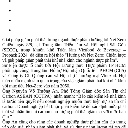
Giải pháp giảm phát thải trong ngành thực phẩm hướng tới Net Zero
Chiều ngày 8/8, tại Trung tâm Triển lãm và Hội nghị Sài Gòn
(SECC), trong khuôn khổ Triển lãm Vietfood & Beverage –
Propack 2024, đã diễn ra hội thảo "Hướng tới Net Zero: Chiến lược
và giải pháp giảm phát thải khí nhà kính cho ngành thực phẩm”.
Sự kiện được tổ chức bởi Hội Lương thực Thực phẩm TP HCM
phối hợp cùng Trung tâm Hỗ trợ Hội nhập Quốc tế TP.HCM (CIIS)
và Công ty CP Quảng cáo và Hội chợ Thương mại Vinexad. Hội
thảo nhấn mạnh tầm quan trọng của việc giảm phát thải khí nhà kính
với mục tiêu Net-Zero vào năm 2050.
Ông Nguyễn Võ Trường An, Phó Tổng Giám đốc Sàn Tín chỉ
Carbon ASEAN (CCTPA), nhấn mạnh: “Báo cáo kiểm kê nhà kính
là bước tiên quyết nếu doanh nghiệp muốn thực hiện dự án tín chỉ
carbon. Doanh nghiệp bắt buộc phải kiểm kê để xác định mức phát
thải và nhận tín chỉ carbon cho lượng phát thải giảm so với mức ban
đầu.”
Ông An cũng cho rằng các doanh nghiệp thực phẩm cần tập trung
vào các giải pháp giảm phát thải và sử dụng năng lượng tái tạo để